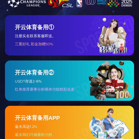
SP5W-40 P8九游体育官方入口
SP5W-30 P7全合成
相关资讯
2017•OTL润滑油华南（肇庆）招商推介会成功召
阿里巴巴
大变局：国内基础油脱离历史季节性规律
使用专用
2017第十届重庆国际润滑油展圆满闭幕
壳牌客场
美合科技：厚积薄发 剑指车用润滑油市场
S-OIL
网站首页
公司简介
九游体育网站
行业动
Copyright © 2
电话:010-893894