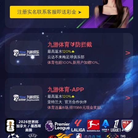
◎产品特性
本产品具有清净分散性，能有效地减缓及清除汽缸壁及活塞上的沉积物
良好的低温启动性和粘温特性，使冬、夏季驾驶轻松自如，四季通用;
优良的氧化安定性能有效抑制油品的高温变稠，具有优良的动力感觉保
加有节能减磨剂，能有效降低汽缸与活塞、凸轮与挺杆、轴与轴之间的
◎应用范围
适用于各种进口、国产的中高档轿车及客车。尤其是奥迪、帕萨特、别
级别轿车。
：4L 3.5L
◎规格
粘度
: 10W30 10W 40 15W40
相关产品